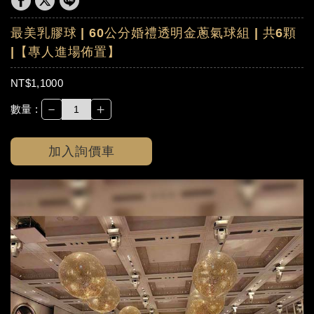
最美乳膠球 | 60公分婚禮透明金蔥氣球組 | 共6顆
|【專人進場佈置】
NT$1,1000
－
＋
數量 :
加入詢價車