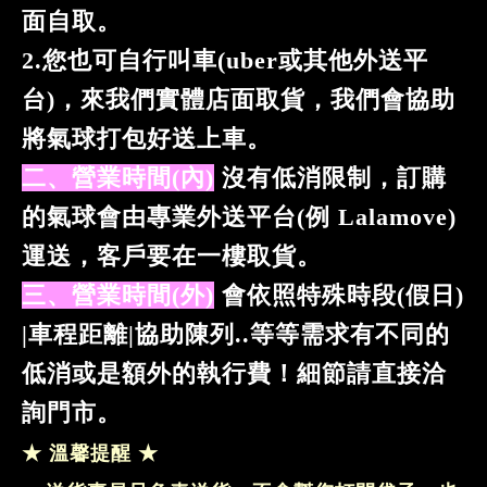
面自取。
2.您也可自行叫車(uber或其他外送平
台)，
來我們實體店面取貨，
我們會協助
將氣球打包好送上車。
二、營業時間(內)
沒有低消限制
，
訂購
的氣球會由專業外送平台(例 Lalamove)
運送，客戶要在一樓取貨。
三、營業時間(外)
會依照特殊時段(假日)
|車程距離|協助陳列..等等需求有不同的
低消或是額外的執行費！細節請直接洽
詢門市。
★ 溫馨提醒 ★