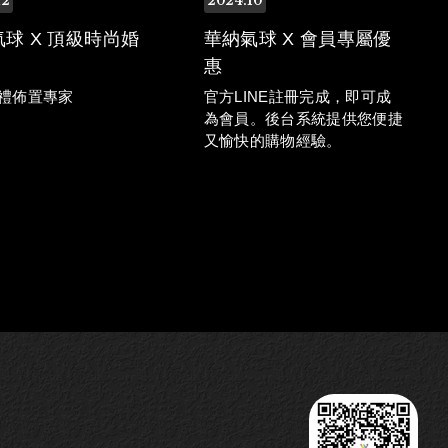
12
2024
10
球 X 頂級時尚婚
華納氣球 X 會員專屬優
惠
禮佈置專家
官方LINE註冊完成，即可成
為會員。後台系統提供您便捷
又愉快的購物經驗。
球提供最專業氣球佈置
務 走在幸福道路上 浪
球一路陪著您。