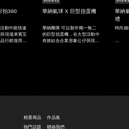
2024
12
2024
影拍360
華納氣球 X 巨型扭蛋機
華納氣
禮
尚活動中能快速
華納團隊 可以製作獨一無二
時尚婚
，與現場來賓互
的巨型扭蛋機，在大型活動中
產品行銷進而提
有效結合企業形象公仔與現場
造驚人吸睛效
來賓互動，不但能吸引大量人
華納氣
潮還能創造驚人營收。
設計服
漫的氣
精選商品
作品集
熱門話題
聯絡我們