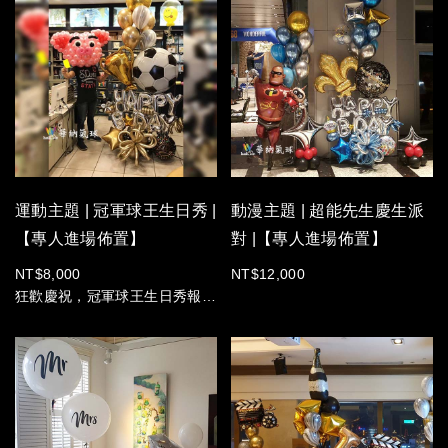
華納氣球 懂你想給對方驚喜的
球、特效與客製化背板，打造出
心！這次我們把足球場的熱血直
既活潑又具質感的視覺焦點。
接搬進餐廳包廂！
精緻的餐桌擺設與活潑的氣球佈
置相映成趣，完美平衡了活動的
免動手、免煩惱：專人到場為您
專業氛圍與輕鬆感，讓賓客留下
精緻定位。
深刻印象。
拍照視覺感滿分：隨便拍都是全
場焦點。
華納氣球致力於提供高品質的氣
球佈置服務，無論是生日派對、
運動主題 | 冠軍球王生日秀 |
動漫主題 | 超能先生慶生派
企業活動、新品發表會還是私人
【專人進場佈置】
對 |【專人進場佈置】
晚宴，我們都能為您量身打造獨
一無二的場景，提升活動層次！
NT$8,000
NT$12,000
專業氣球佈置諮詢-華納氣球！
狂歡慶祝，冠軍球王生日秀報
到！
熱愛足球的朋友注意啦！看看這
款霸氣十足的「冠軍級氣球」組
合，簡直是為了勝利而生的！巨
大的足球氣球配上閃亮的金盃氣