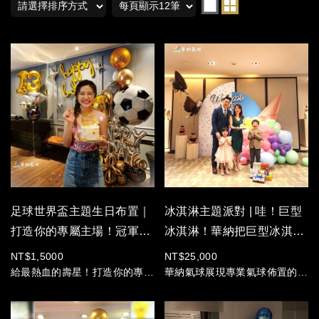
足球世界盃主題生日布置｜
冰淇淋主題派對 | 哇！巨型
打造你的專屬主場！冠軍球
冰淇淋！華納把巨型冰淇淋
王生日秀 ｜【專人進場佈
搬進派對現場 |【專人進場
NT$1,5000
NT$25,000
置】
佈置】
給最熱血的壽星！打造你的專屬
華納氣球展現專業氣球佈置的無
主場，冠軍球王生日秀 ！
限創意！
想要辦一場讓全場驚呼、壽星拍
在「Wallace's Night」活動中，
照拍不停的生日派對嗎？
我們以冰淇淋為靈感，結合了氣