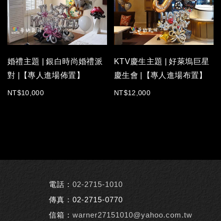
球，旁邊還有「Happy B'day」
的銀色氣球，完美結合生日與慶
功的喜悅，絕對是運動狂熱份子
夢寐以求的驚喜！
快來華納氣球，為特別的場合來
婚禮主題 | 銀白時尚婚禮派
KTV慶生主題 | 好萊塢巨星
點與眾不同的慶祝方式！
對 |【專人進場佈置】
慶生會 |【專人進場布置】
NT$10,000
NT$12,000
電話：
02-2715-1010
傳真：02-2715-0770
信箱：
warner27151010@yahoo.com.tw